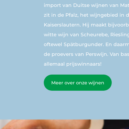
import van Duitse wijnen van Mat
zit in de Pfalz, het wijngebied in
Kaiserslautern. Hij maakt bijvoorb
witte wijn van Scheurebe, Rieslin
oftewel Spätburgunder. En daarmee
de proevers van Perswijn. Van basi
allemaal prijswinnaars!
Meer over onze wijnen