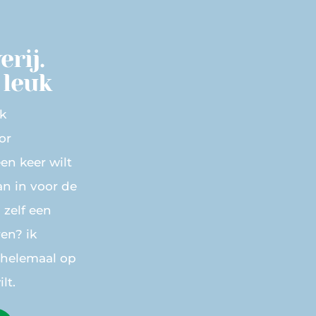
rij.
 leuk
k
or
een keer wilt
an in voor de
u zelf een
ren? ik
 helemaal op
lt.