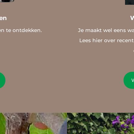
zen
W
en te ontdekken.
Je maakt wel eens wa
Lees hier over recen