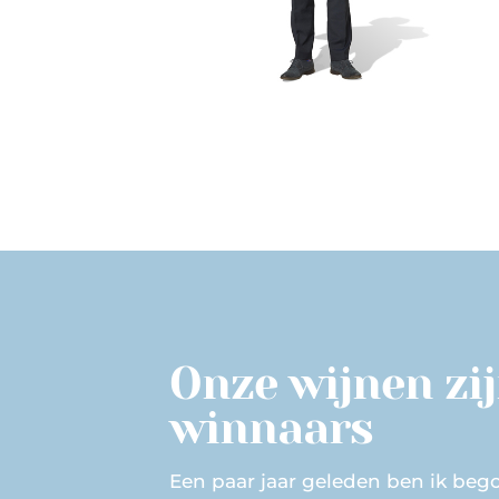
Onze wijnen zi
winnaars
Een paar jaar geleden ben ik be