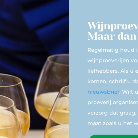
Wijnproeve
Maar dan
Regelmatig houd i
wijnproeverijen vo
liefhebbers. Als u 
komen, schrijf u d
nieuwsbrief
. Wilt 
proeverij organise
verzorg dat graag,
maat zoals u het wi