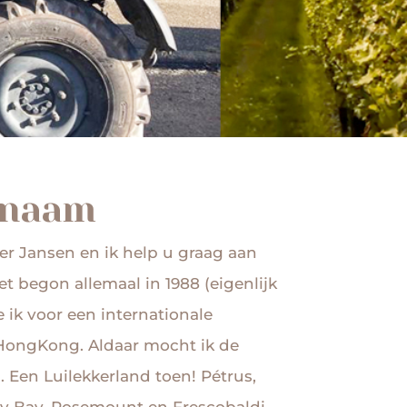
enaam
er Jansen en ik help u graag aan
t begon allemaal in 1988 (eigenlijk
e ik voor een internationale
n HongKong. Aldaar mocht ik de
. Een Luilekkerland toen! Pétrus,
udy Bay, Rosemount en Frescobaldi