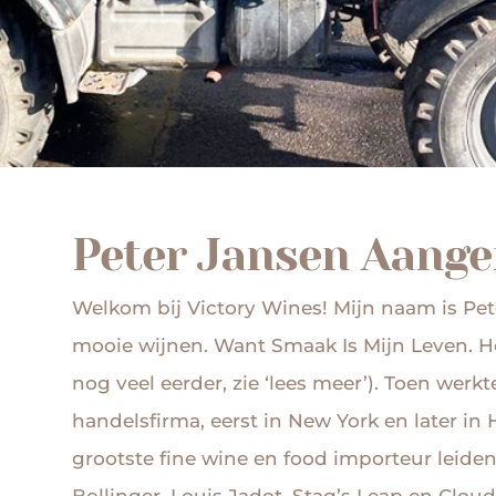
Peter Jansen Aang
Welkom bij Victory Wines! Mijn naam is Pet
mooie wijnen. Want Smaak Is Mijn Leven. He
nog veel eerder, zie ‘lees meer’). Toen werkt
handelsfirma, eerst in New York en later i
grootste fine wine en food importeur leiden
Bollinger, Louis Jadot, Stag’s Leap en Clo