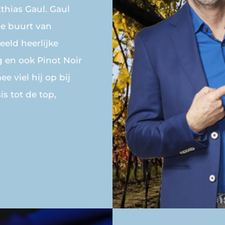
thias Gaul. Gaul
 de buurt van
eeld heerlijke
g en ook Pinot Noir
 viel hij op bij
s tot de top,