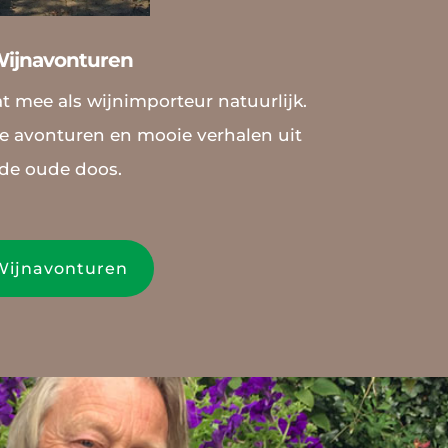
ijnavonturen
t mee als wijnimporteur natuurlijk.
te avonturen en mooie verhalen uit
de oude doos.
Wijnavonturen