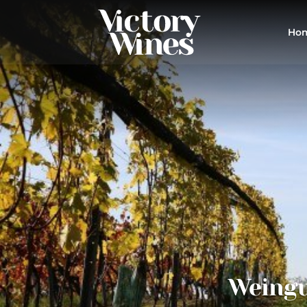
Ho
Weingu