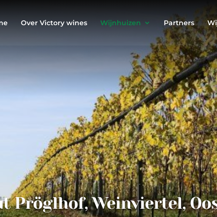
me
Over Victory wines
Wijnhuizen
Partners
Wi
t Pröglhof, Weinviertel, Oos