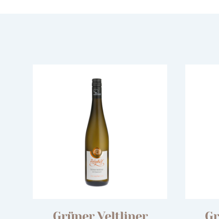
Grüner Veltliner
Gr