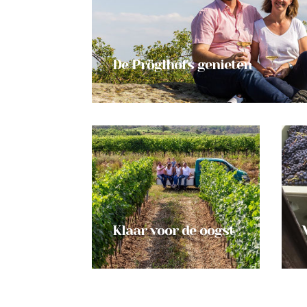
De Pröglhofs genieten
Klaar voor de oogst