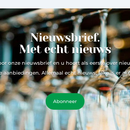
Nieuwsbrief.
Met echt nieuws
voor onze nieuwsbrief en u hoort als eerste over ni
e aanbiedingen. Allemaal echt nieuws, fake is er al
Abonneer