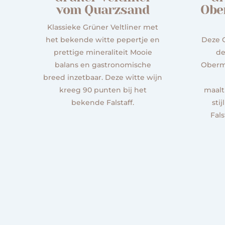
vom Quarzsand
Obe
Klassieke Grüner Veltliner met
het bekende witte pepertje en
Deze G
prettige mineraliteit Mooie
de
balans en gastronomische
Oberma
breed inzetbaar. Deze witte wijn
kreeg 90 punten bij het
maalti
bekende Falstaff.
stij
Fals