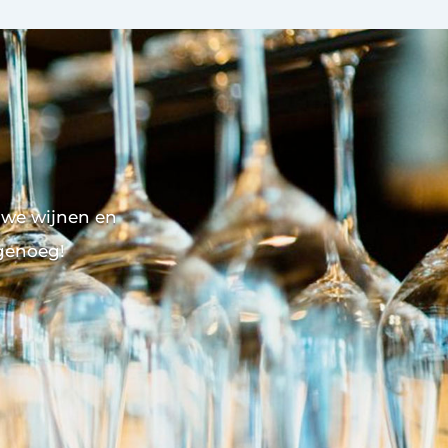
euwe wijnen en
 genoeg!