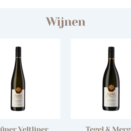
Wijnen
üner Veltliner
Tegel & Merg