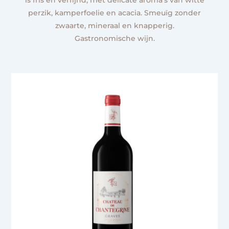
is fris en verfijnd, met delicate aroma’s van witte
perzik, kamperfoelie en acacia. Smeuïg zonder
zwaarte, mineraal en knapperig.
Gastronomische wijn.